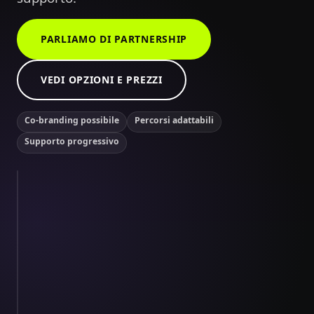
PARLIAMO DI PARTNERSHIP
VEDI OPZIONI E PREZZI
Co-branding possibile
Percorsi adattabili
Supporto progressivo
Un modulo interattivo da portare nei tuoi workshop.
8:42
PARTNER
EXPERIENCE
Mission
Kit