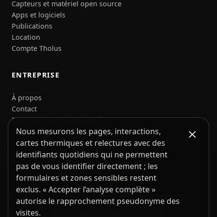
Capteurs et matériel open source
Apps et logiciels
Publications
Location
Compte Tholus
ENTREPRISE
À propos
Contact
Politique de confidentialité
Nous mesurons les pages, interactions,
Conditions
cartes thermiques et relectures avec des
identifiants quotidiens qui ne permettent
pas de vous identifier directement ; les
formulaires et zones sensibles restent
exclus. « Accepter l’analyse complète »
© 2026 the usual neXt S.r.l. — N° TVA IT02182990669
autorise le rapprochement pseudonyme des
Préférences de confidentialité
visites.