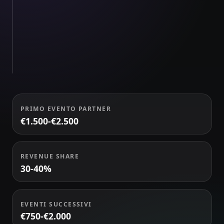
Ruoli
e
ÉQUIPE
scelte
A
Scelta
84
live
PRIMO EVENTO PARTNER
€1.500-€2.500
REVENUE SHARE
30-40%
EVENTI SUCCESSIVI
€750-€2.000