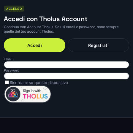
ACCESSO
Accedi con Tholus Account
Continua con Account Tholus. Se usi email e password, sono sempre
quelle del tuo account Tholus.
Accedi
Registrati
Email
Password
Ricordami su questo dispositivo