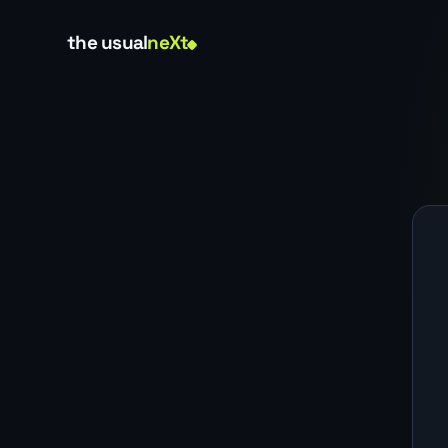
the usual
neXt