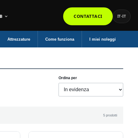
CONTATTACI
B
IT-IT
Attrezzature
Come funziona
I miei noleggi
Ordina per
5 prodotti