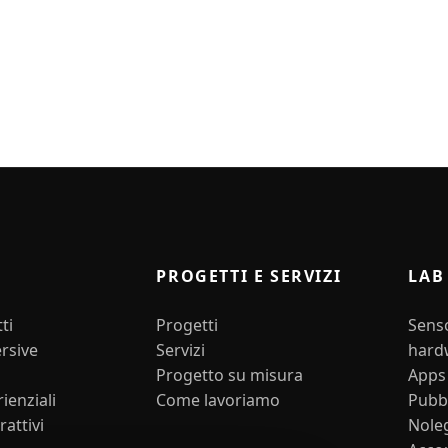
I
PROGETTI E SERVIZI
LAB
ti
Progetti
Senso
rsive
Servizi
hard
Progetto su misura
Apps
ienziali
Come lavoriamo
Pubbl
rattivi
Nole