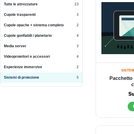
Tutte le attrezzature
23
Cupole trasparenti
3
Cupole opache + sistema completo
2
Cupole gonfiabili / planetario
4
Media server
3
Videoproiettori e accessori
4
Esperienze immersive
2
SISTEM
Sistemi di proiezione
5
Pacchetto 
c
Su