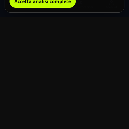
Accetta analisi complete
Noleggio
Richiedi informazioni
Le mie lavorazioni
Account
the usual
neXt
Forgiamo esperienze con la tecnologia.
Spazi, contenuti e sistemi interattivi.
PRODOTTI