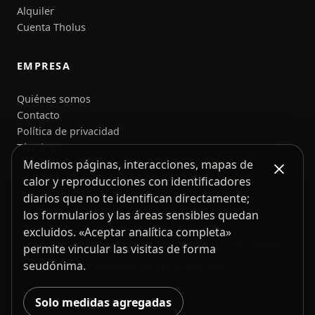
Alquiler
Cuenta Tholus
EMPRESA
Quiénes somos
Contacto
Política de privacidad
Términos
Medimos páginas, interacciones, mapas de
calor y reproducciones con identificadores
diarios que no te identifican directamente;
los formularios y las áreas sensibles quedan
excluidos. «Aceptar analítica completa»
© 2026 the usual neXt S.r.l. — N.º IVA IT02182990669
permite vincular las visitas de forma
seudónima.
Preferencias de privacidad
Solo medidas agregadas