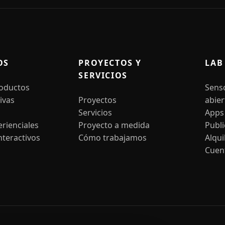
OS
PROYECTOS Y
LAB
SERVICIOS
roductos
Sens
ivas
Proyectos
abier
Servicios
Apps
rienciales
Proyecto a medida
Publ
nteractivos
Cómo trabajamos
Alqui
Cuen