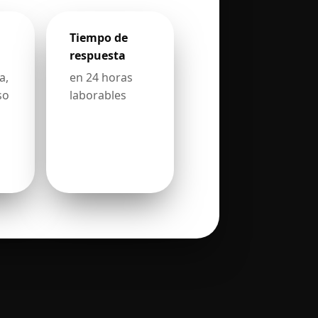
Tiempo de
respuesta
a,
en 24 horas
so
laborables