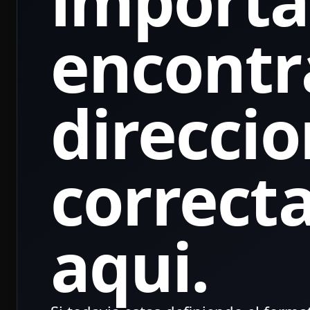
importa
encontr
direccio
correct
aqui.