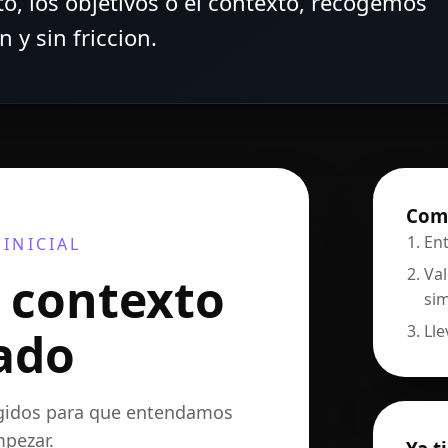
to, los objetivos o el contexto, recogemos
 y sin friccion.
Como
Ent
INICIAL
Val
 contexto
si
Lle
ado
egidos para que entendamos
pezar.