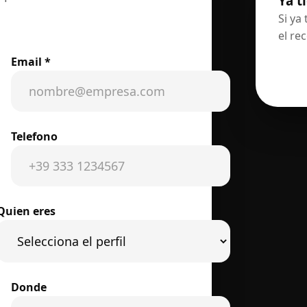
Ya t
Si ya
el re
Email *
Telefono
Quien eres
Donde