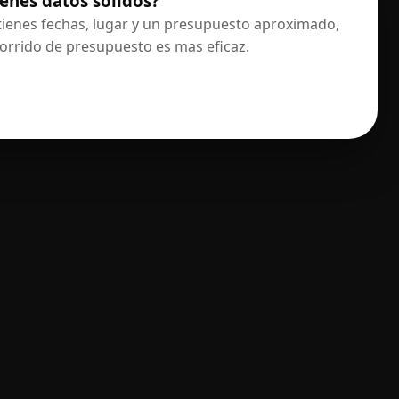
ienes datos solidos?
 tienes fechas, lugar y un presupuesto aproximado,
corrido de presupuesto es mas eficaz.
IR A LA SOLICITUD DE PRESUPUESTO