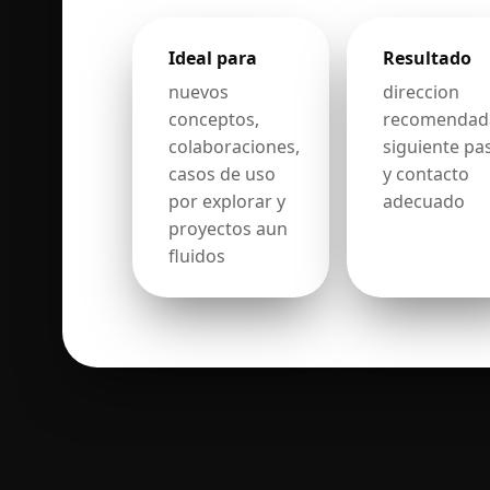
Ideal para
Resultado
nuevos
direccion
conceptos,
recomendad
colaboraciones,
siguiente pa
casos de uso
y contacto
por explorar y
adecuado
proyectos aun
fluidos