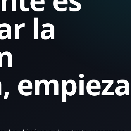
nte es
ar la
n
a, empieza