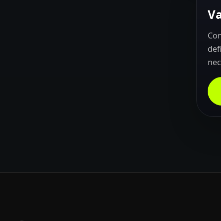
Va
Con
def
nec