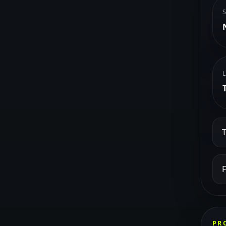
T
F
PR