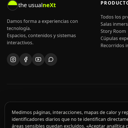
PRODUCT
the usual
neXt
Todos los p
Damos forma a experiencias con
Salas inmers
tecnología.
Story Room
Espacios, contenidos y sistemas
Cúpulas expe
interactivos.
Recorridos i
Medimos páginas, interacciones, mapas de calor y r
identificadores diarios que no te identifican directame
áreas sensibles quedan excluidos. «Aceptar analítica 