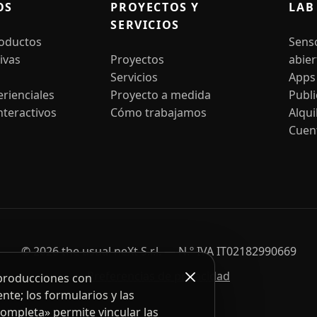
OS
PROYECTOS Y
LAB
SERVICIOS
roductos
Sens
ivas
Proyectos
abier
Servicios
Apps
rienciales
Proyecto a medida
Publ
nteractivos
Cómo trabajamos
Alqui
Cuen
© 2026 the usual neXt S.r.l. — N.º IVA IT02182990669
Preferencias de privacidad
eproducciones con
nte; los formularios y las
completa» permite vincular las