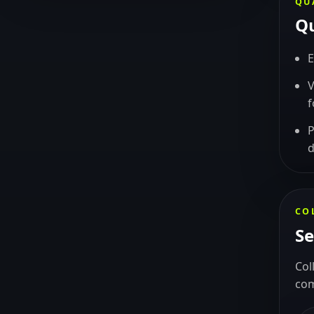
QU
Qu
E
V
f
P
d
CO
Se
Col
com