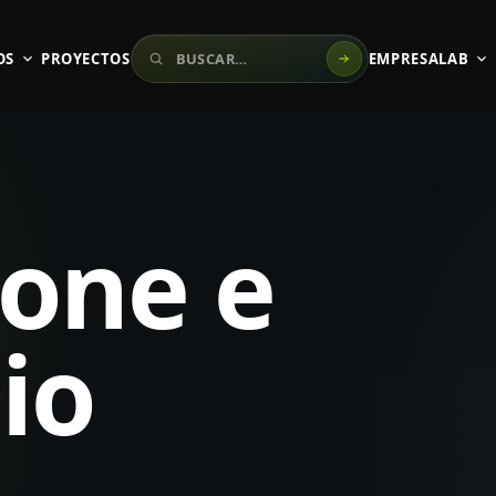
Buscar en el sitio
OS
PROYECTOS
EMPRESA
LAB
ione e
io