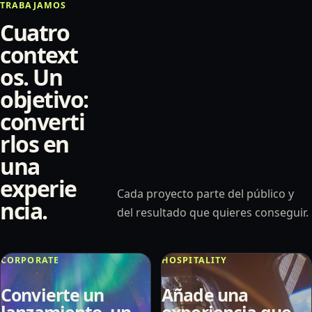
TRABAJAMOS
Cuatro
context
os. Un
objetivo:
converti
rlos en
una
experie
Cada proyecto parte del público y
ncia.
del resultado que quieres conseguir.
CORPORATE
HOSPITALITY
Convierte un
Añade una