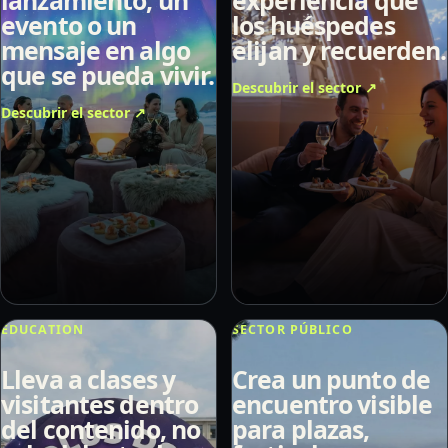
lanzamiento, un
experiencia que
evento o un
los huéspedes
mensaje en algo
elijan y recuerden.
que se pueda vivir.
Descubrir el sector
↗
Descubrir el sector
↗
EDUCATION
SECTOR PÚBLICO
Lleva a clases y
Crea un punto de
visitantes dentro
encuentro visible
del contenido, no
para plazas,