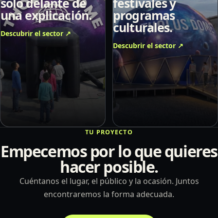
solo delante de
festivales y
una explicación.
programas
culturales.
Descubrir el sector
↗
Descubrir el sector
↗
TU PROYECTO
Empecemos por lo que quieres
hacer posible.
Cuéntanos el lugar, el público y la ocasión. Juntos
encontraremos la forma adecuada.