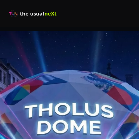
the usual
neXt