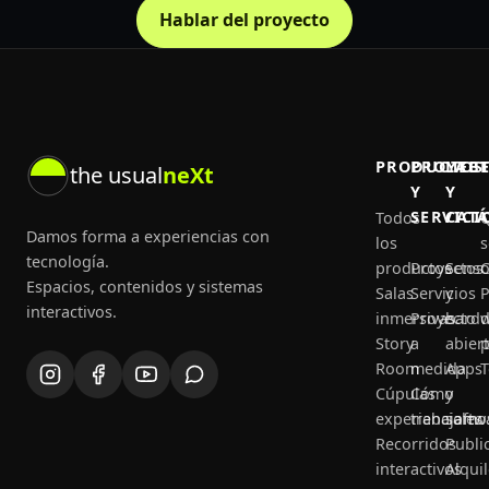
Hablar del proyecto
PRODUCTOS
PROYEC
LAB
the usual
neXt
Y
Y
SERVICI
CAT
Todos
Q
Damos forma a experiencias con
los
tecnología.
productos
Proyectos
Senso
C
Espacios, contenidos y sistemas
Salas
Servicios
y
P
interactivos.
inmersivas
Proyecto
hard
Story
a
abier
p
Room
medida
Apps
T
Cúpulas
Cómo
y
experienciales
trabajamo
softw
Recorridos
Publi
interactivos
Alquil