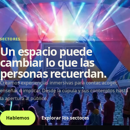
SECTORES
Un espacio puede
cambiar lo que las
personas recuerdan.
Creamos experiencias inmersivas para contar, acoger,
enseñar e implicar. Desde la cúpula y sus contenidos hasta
la apertura al público.
Hablemos
Explorar los sectores