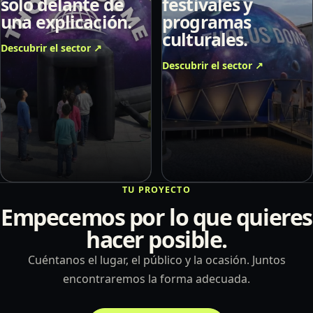
solo delante de
festivales y
una explicación.
programas
culturales.
Descubrir el sector
↗
Descubrir el sector
↗
TU PROYECTO
Empecemos por lo que quieres
hacer posible.
Cuéntanos el lugar, el público y la ocasión. Juntos
encontraremos la forma adecuada.