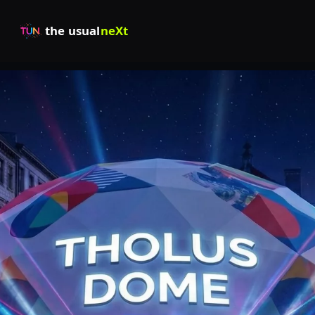
the usual
neXt