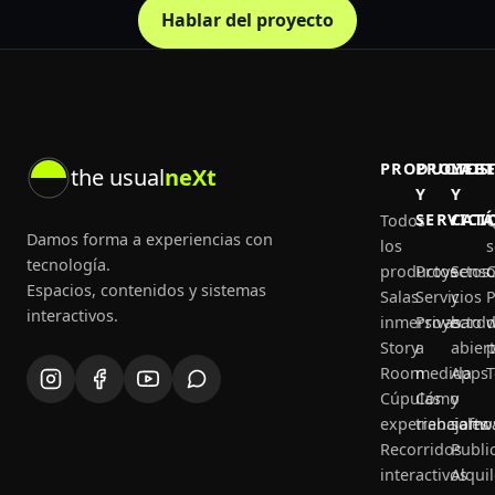
Hablar del proyecto
PRODUCTOS
PROYEC
LAB
the usual
neXt
Y
Y
SERVICI
CAT
Todos
Q
Damos forma a experiencias con
los
tecnología.
productos
Proyectos
Senso
C
Espacios, contenidos y sistemas
Salas
Servicios
y
P
interactivos.
inmersivas
Proyecto
hard
Story
a
abier
p
Room
medida
Apps
T
Cúpulas
Cómo
y
experienciales
trabajamo
softw
Recorridos
Publi
interactivos
Alquil