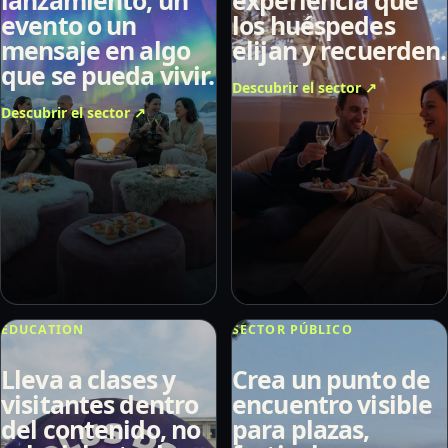
lanzamiento, un
experiencia que
evento o un
los huéspedes
mensaje en algo
elijan y recuerden.
que se pueda vivir.
Descubrir el sector
↗
Descubrir el sector
↗
EDUCATION
SECTOR PÚBLICO
Lleva a clases y
Crea un punto de
visitantes dentro
encuentro visible
del contenido, no
para plazas,