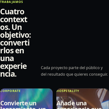
TRABAJAMOS
Cuatro
context
os. Un
objetivo:
converti
rlos en
una
experie
Cada proyecto parte del público y
ncia.
del resultado que quieres conseguir.
CORPORATE
HOSPITALITY
Convierte un
Añade una