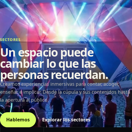
SECTORES
Un espacio puede
cambiar lo que las
personas recuerdan.
Creamos experiencias inmersivas para contar, acoger,
enseñar e implicar. Desde la cúpula y sus contenidos hasta
la apertura al público.
Hablemos
Explorar los sectores