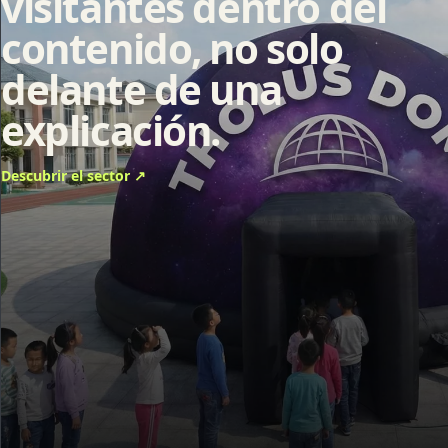
visitantes dentro del
contenido, no solo
delante de una
explicación.
Descubrir el sector
↗