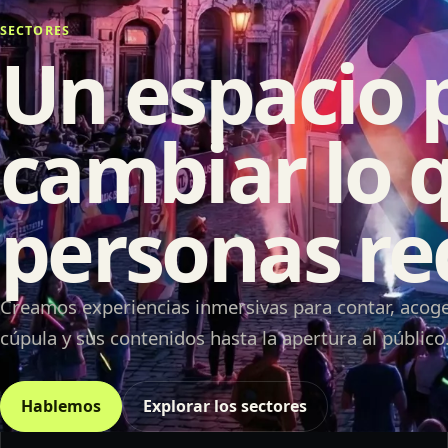
SECTORES
Un espacio
cambiar lo q
personas re
Creamos experiencias inmersivas para contar, acoger
cúpula y sus contenidos hasta la apertura al público
Hablemos
Explorar los sectores