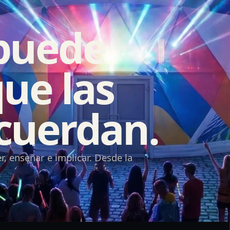
 puede
ue las
cuerdan.
, enseñar e implicar. Desde la
.