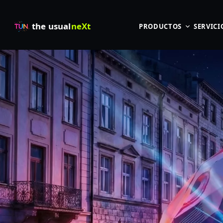
the usual
neXt
PRODUCTOS
SERVICI