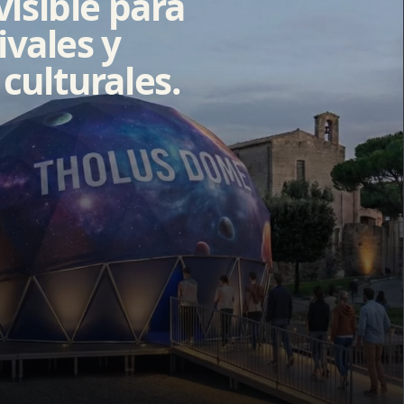
isible para
ivales y
culturales.