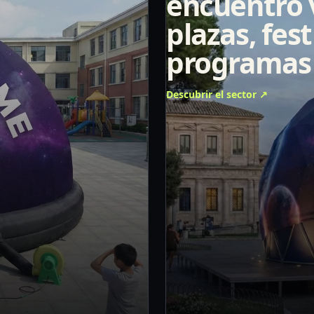
encuentro v
plazas, fest
programas 
Descubrir el sector
↗