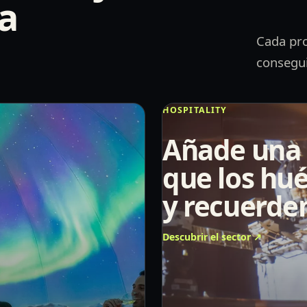
na
Cada pro
consegui
HOSPITALITY
Añade una 
que los hué
y recuerde
Descubrir el sector
↗