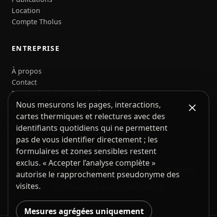
Location
Compte Tholus
ENTREPRISE
À propos
Contact
Politique de confidentialité
Nous mesurons les pages, interactions,
Conditions
cartes thermiques et relectures avec des
identifiants quotidiens qui ne permettent
pas de vous identifier directement ; les
formulaires et zones sensibles restent
exclus. « Accepter l’analyse complète »
© 2026 the usual neXt S.r.l. — N° TVA IT02182990669
autorise le rapprochement pseudonyme des
Préférences de confidentialité
visites.
Mesures agrégées uniquement