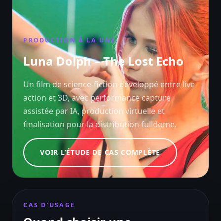
PRODUCTION À LA UNE
Luna Dolph – The Lost Echo
Un film de science-fiction développé entre live
action et 3D, avec performance capture
assistée par IA, production virtuelle et
finalisation pour la distribution fulldome.
VOIR L’ÉTUDE DE CAS COMPLÈTE
CAS D’USAGE