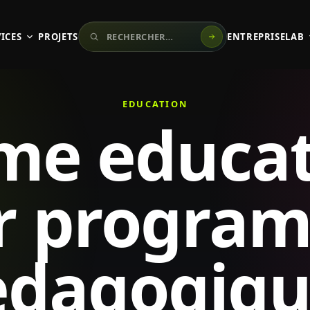
Rechercher sur le site
ICES
PROJETS
ENTREPRISE
LAB
EDUCATION
me educat
r progra
edagogiqu