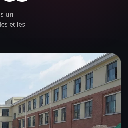
ns un
es et les