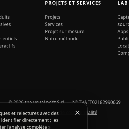
PROJETS ET SERVICES
LAB
duits
Projets
Capte
sives
Services
sour
Projet sur mesure
Apps 
ientiels
Notre méthode
Publi
eractifs
Loca
Comp
© 2026 the usual neXt S.r.l. — N° TVA IT02182990669
Préférences de confidentialité
ques et relectures avec des
identifier directement ; les
ter l’analyse complète »