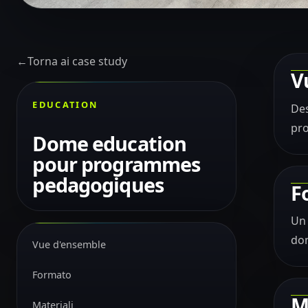
←
Torna ai case study
V
EDUCATION
Des
pr
Dome education
pour programmes
pedagogiques
F
Un 
do
Vue d'ensemble
Formato
M
Materiali