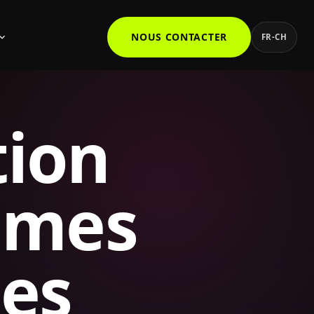
NOUS CONTACTER
FR-CH
ion
mmes
es