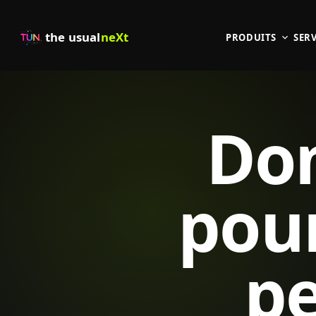
the usual
neXt
PRODUITS
SERV
Do
pou
p