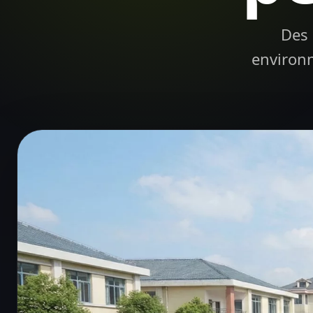
Des 
environn