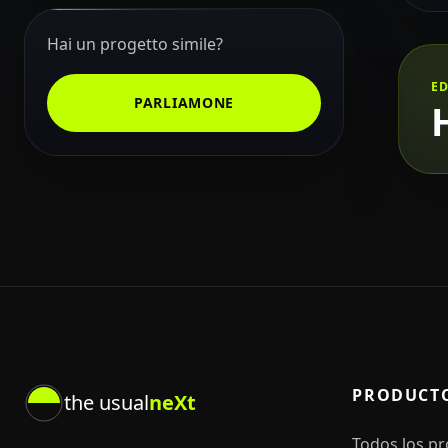
Hai un progetto simile?
E
PARLIAMONE
PRODUCT
the usual
neXt
Todos los p