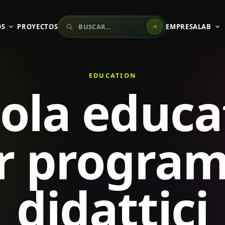
Buscar en el sitio
OS
PROYECTOS
EMPRESA
LAB
EDUCATION
ola educa
r progra
didattici