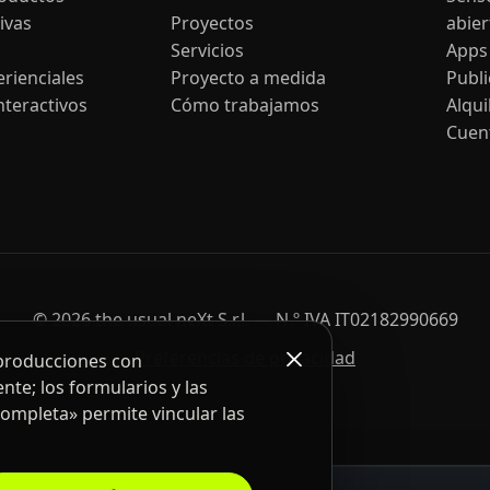
ivas
Proyectos
abier
Servicios
Apps
rienciales
Proyecto a medida
Publ
nteractivos
Cómo trabajamos
Alqui
Cuen
© 2026 the usual neXt S.r.l. — N.º IVA IT02182990669
Preferencias de privacidad
eproducciones con
nte; los formularios y las
completa» permite vincular las