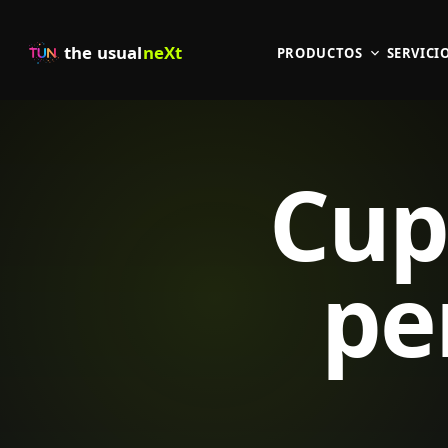
the usual
neXt
PRODUCTOS
SERVICI
Cup
pe