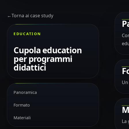
←
Torna ai case study
P
EDUCATION
Con
edu
Cupola education
per programmi
didattici
F
Un 
Panoramica
Formato
M
Materiali
La 