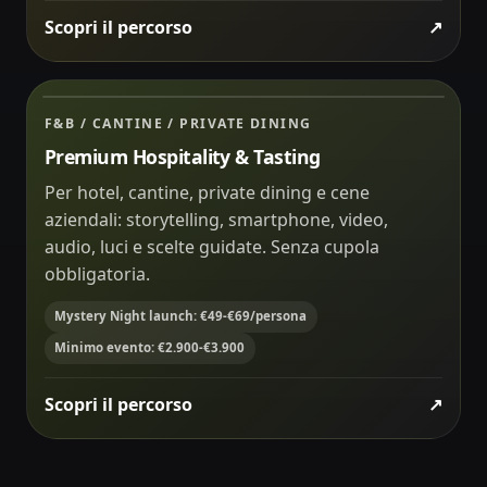
Scopri il percorso
↗
Scelta ospite
ÉQUIPE A
Scelta live
84
Degustazione, racconto e interazione nello stesso tav
PREMIUM HOSPITALITY
08:42
F&B / CANTINE / PRIVATE DINING
07
Tasting Quest
Premium Hospitality & Tasting
Per hotel, cantine, private dining e cene
aziendali: storytelling, smartphone, video,
audio, luci e scelte guidate. Senza cupola
obbligatoria.
Mystery Night launch: €49-€69/persona
Minimo evento: €2.900-€3.900
Scopri il percorso
↗