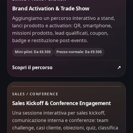
04
Product Quest
Live
Brand Activation & Trade Show
Aggiungiamo un percorso interattivo a stand,
lanci prodotto e activation: QR, smartphone,
missioni prodotto, lead qualificati, coupon,
badge e restituzione post-evento.
Mini-pilot: Da €6.500
Prezzo normale: Da €9.500
Scopri il percorso
↗
Round a tempo
ÉQUIPE A
Scelta live
84
La plenaria diventa una sfida condivisa.
CONFERENCE ENGAGEMENT
08:42
SALES / CONFERENCE
05
Sales
Challenge
Sales Kickoff & Conference Engagement
Arena
Una sessione interattiva per sales kickoff,
comunicazione interna e conferenze: team
challenge, casi cliente, obiezioni, quiz, classifica