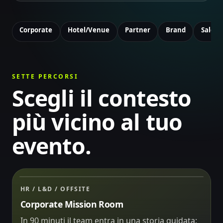
Corporate
Hotel/Venue
Partner
Brand
Sales 
SETTE PERCORSI
Scegli il contesto
più vicino al tuo
evento.
Decisione live
ÉQUIPE A
Scelta live
84
Schermo, telefoni e team nella stessa storia.
LEADERSHIP OFFSITE
08:42
HR / L&D / OFFSITE
01
Crisis Mission
Live
Corporate Mission Room
In 90 minuti il team entra in una storia guidata: