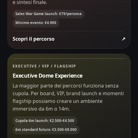
e sintesi finale.
Sales War Game launch: €79/persona
Minimo evento: €4.900
Scopri il percorso
↗
Reveal immersivo
ÉQUIPE A
Scelta live
84
La cupola come stanza speciale dell’evento.
PREMIUM EXPERIENCE
08:42
EXECUTIVE / VIP / FLAGSHIP
06
Executive
Dome Reveal
Executive Dome Experience
La maggior parte dei percorsi funziona senza
cupola. Per board, VIP, brand launch e momenti
flagship possiamo creare un ambiente
immersivo da 6m o 14m.
Cupola 6m launch: €2.500-€4.500
6m standard futuro: €3.500-€8.000