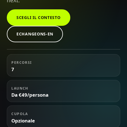
neXt.
SCEGLI IL CONTESTO
Decisione live
ÉQUIPE A
ECHANGEONS-EN
84
Scelta live
Schermo, telefoni e team nella stessa storia.
08:42
LEADERSHIP OFFSITE
Crisis Mission
PERCORSI
Live
7
LAUNCH
Da €49/persona
CUPOLA
Opzionale