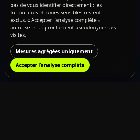
pas de vous identifier directement ; les
formulaires et zones sensibles restent
exclus. « Accepter l’analyse complète »
autorise le rapprochement pseudonyme des
visites.
Mesures agrégées uniquement
Accepter l’analyse complète
Location
Demander des
Mes projets
Compte
informations
the usual
neXt