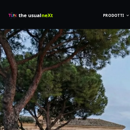
the usual
neXt
PRODOTTI