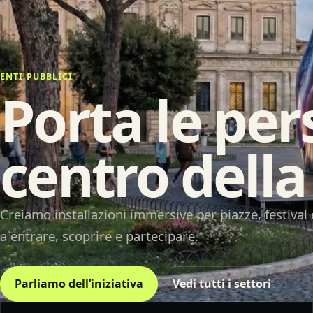
ENTI PUBBLICI
Porta le per
centro della
Creiamo installazioni immersive per piazze, festival
a entrare, scoprire e partecipare.
Parliamo dell’iniziativa
Vedi tutti i settori