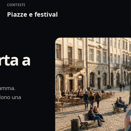
CONTESTI
Piazze e festival
rta a
ramma.
ndono una