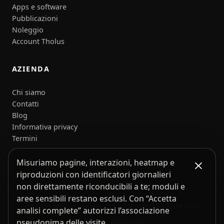
Apps e software
Pubblicazioni
Noleggio
Account Tholus
AZIENDA
Chi siamo
Contatti
Blog
Informativa privacy
Termini
Misuriamo pagine, interazioni, heatmap e
riproduzioni con identificatori giornalieri
non direttamente riconducibili a te; moduli e
aree sensibili restano esclusi. Con “Accetta
© 2026 the usual neXt S.r.l. — P.IVA IT02182990669
analisi complete” autorizzi l’associazione
Preferenze privacy
pseudonima delle visite.