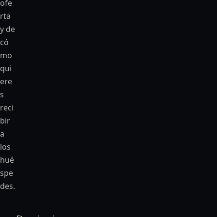
ofe
rta
y de
có
mo
qui
ere
s
reci
bir
a
los
hué
spe
des.