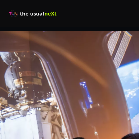
the usual
neXt