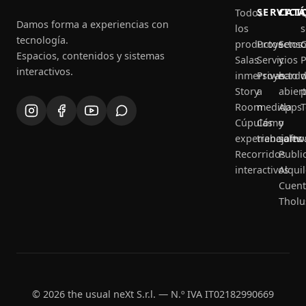
SERVICI
CAT
Todos
Q
Damos forma a experiencias con
los
tecnología.
productos
Proyectos
Senso
C
Espacios, contenidos y sistemas
Salas
Servicios
y
P
interactivos.
inmersivas
Proyecto
hard
Story
a
abier
p
Room
medida
Apps
T
Cúpulas
Cómo
y
experienciales
trabajamo
softw
Recorridos
Publi
interactivos
Alquil
Cuent
Tholu
© 2026 the usual neXt S.r.l. — N.º IVA IT02182990669