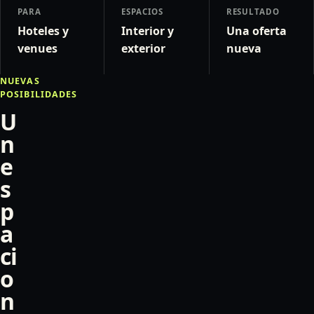
PARA
ESPACIOS
RESULTADO
Hoteles y
Interior y
Una oferta
venues
exterior
nueva
NUEVAS
POSIBILIDADES
U
n
e
s
p
a
ci
o
n