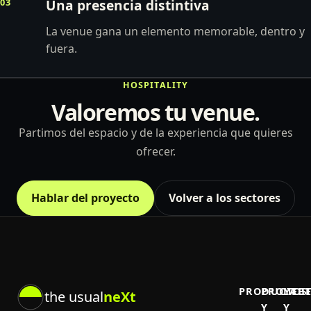
03
Una presencia distintiva
La venue gana un elemento memorable, dentro y
fuera.
HOSPITALITY
Valoremos tu venue.
Partimos del espacio y de la experiencia que quieres
ofrecer.
Hablar del proyecto
Volver a los sectores
PRODUCTOS
PROYEC
LAB
the usual
neXt
Y
Y