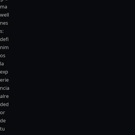
ma
well
nes
s:
defi
nim
os
la
exp
erie
ncia
alre
ded
or
de
tu