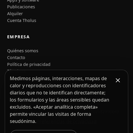
Publicaciones
Alquiler
Cuenta Tholus
EMPRESA
Quiénes somos
Contacto
Política de privacidad
Términos
Medimos páginas, interacciones, mapas de
calor y reproducciones con identificadores
diarios que no te identifican directamente;
los formularios y las áreas sensibles quedan
excluidos. «Aceptar analítica completa»
© 2026 the usual neXt S.r.l. — N.º IVA IT02182990669
permite vincular las visitas de forma
seudónima.
Preferencias de privacidad