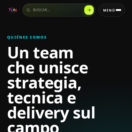
Buscar en el sitio
MENÚ
QUIÉNES SOMOS
Un team
che unisce
strategia,
tecnica e
delivery sul
campo