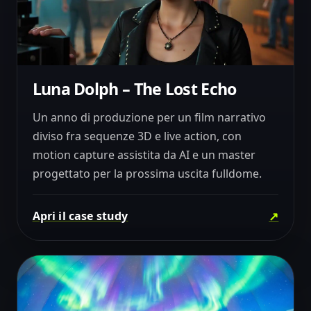
Luna Dolph – The Lost Echo
CINEMA FULLDOME · PRODUZIONE
04
IBRIDA 3D E LIVE ACTION
Un anno di produzione per un film narrativo
diviso fra sequenze 3D e live action, con
motion capture assistita da AI e un master
progettato per la prossima uscita fulldome.
↗
Apri il case study