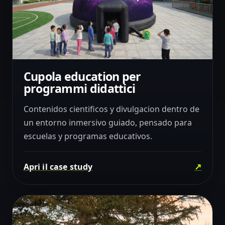
Cupola education per
02
EDUCATION
programmi didattici
Contenidos cientificos y divulgacion dentro de
un entorno inmersivo guiado, pensado para
escuelas y programas educativos.
↗
Apri il case study