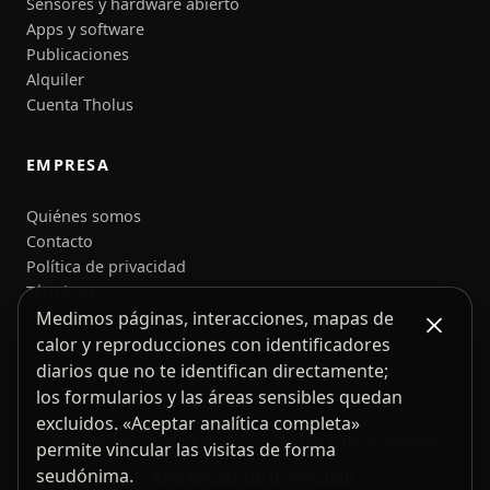
Sensores y hardware abierto
Apps y software
Publicaciones
Alquiler
Cuenta Tholus
EMPRESA
Quiénes somos
Contacto
Política de privacidad
Términos
Medimos páginas, interacciones, mapas de
calor y reproducciones con identificadores
diarios que no te identifican directamente;
los formularios y las áreas sensibles quedan
excluidos. «Aceptar analítica completa»
© 2026 the usual neXt S.r.l. — N.º IVA IT02182990669
permite vincular las visitas de forma
Preferencias de privacidad
seudónima.