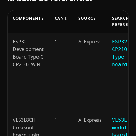
COMPONENTE
CANT.
SOURCE
SEARCH /
REFERENC
BOM recomendada para la build de referencia.
ESP32
1
AliExpress
ESP32
Development
CP2102
Board Type-C
Type-C
CP2102 WiFi
board
VL53L8CH
1
AliExpress
VL53L8C
breakout
module
board + pin
board