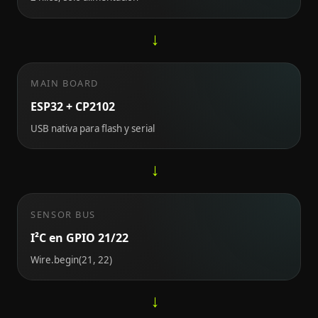
→
MAIN BOARD
ESP32 + CP2102
USB nativa para flash y serial
→
SENSOR BUS
I²C en GPIO 21/22
Wire.begin(21, 22)
→