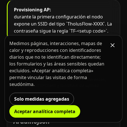
Provisioning AP:
durante la primera configuración el nodo
expone un SSID del tipo `TholusFlow-XXXX`. La
contraseña sigue la regla `TF-<setup code>`.
Medimos páginas, interacciones, mapas de
calor y reproducciones con identificadores
diarios que no te identifican directamente;
BOARDS MANAGER
los formularios y las áreas sensibles quedan
esp32 by Espressif Systems
excluidos. «Aceptar analítica completa»
permite vincular las visitas de forma
Proporciona core, WiFi, WebServer, Preferences,
seudónima.
ESPmDNS, HTTPClient y toolchain de upload.
Solo medidas agregadas
Aceptar analítica completa
LIBRARY MANAGER
ArduinoJson