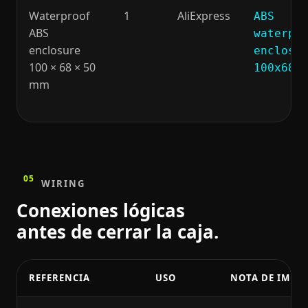
Waterproof
1
AliExpress
ABS
ABS
waterpr
enclosure
enclosu
100 × 68 × 50
100x68x
mm
05
WIRING
Conexiones lógicas
antes de cerrar la caja.
REFERENCIA
USO
NOTA DE IMPL
Conexiones lógicas antes de cerrar la caja.