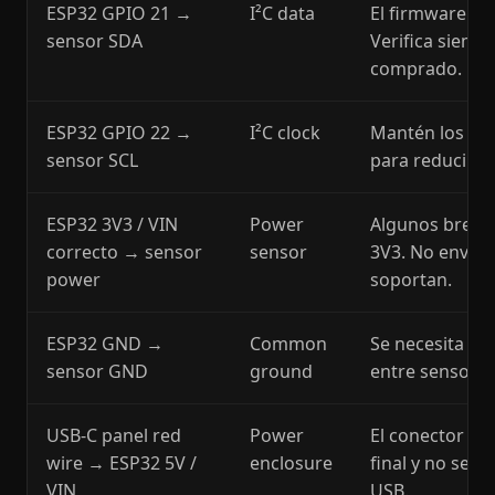
ESP32 GPIO 21 →
I²C data
El firmware usa
sensor SDA
Verifica siemp
comprado.
ESP32 GPIO 22 →
I²C clock
Mantén los cab
sensor SCL
para reducir ru
ESP32 3V3 / VIN
Power
Algunos break
correcto → sensor
sensor
3V3. No envíes 
power
soportan.
ESP32 GND →
Common
Se necesita un
sensor GND
ground
entre sensor, p
USB-C panel red
Power
El conector de 
wire → ESP32 5V /
enclosure
final y no se u
VIN
USB.