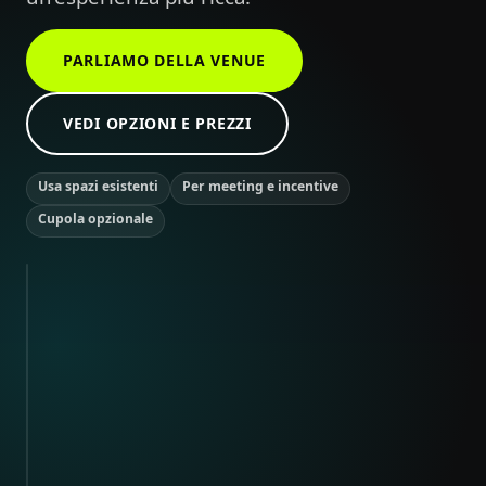
PARLIAMO DELLA VENUE
VEDI OPZIONI E PREZZI
Usa spazi esistenti
Per meeting e incentive
Cupola opzionale
Una sala meeting che diventa un’esperienza.
8:42
VENUE
EXPERIENCE
Meeting
Room
Live