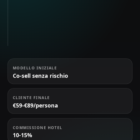
TEAM
Ospiti in
A
missione
84
Scelta live
MODELLO INIZIALE
Co-sell senza rischio
CLIENTE FINALE
€59-€89/persona
COMMISSIONE HOTEL
10-15%