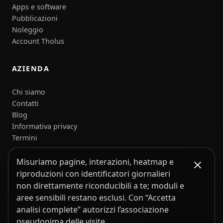
Apps e software
Pubblicazioni
Noleggio
Account Tholus
AZIENDA
Chi siamo
Contatti
Blog
Informativa privacy
Termini
Misuriamo pagine, interazioni, heatmap e
riproduzioni con identificatori giornalieri
non direttamente riconducibili a te; moduli e
aree sensibili restano esclusi. Con “Accetta
© 2026 the usual neXt S.r.l. — P.IVA IT02182990669
analisi complete” autorizzi l’associazione
Preferenze privacy
pseudonima delle visite.