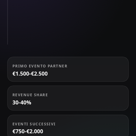
Ruoli
e
TEAM
scelte
A
Scelta
84
live
PRIMO EVENTO PARTNER
€1.500-€2.500
REVENUE SHARE
30-40%
EVENTI SUCCESSIVI
€750-€2.000