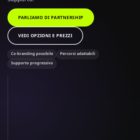
PARLIAMO DI PARTNERSHIP
VEDI OPZIONI E PREZZI
Co-branding possibile
Percorsi adattabili
Supporto progressivo
Un modulo interattivo da portare nei tuoi workshop.
8:42
PARTNER
EXPERIENCE
Mission
Kit