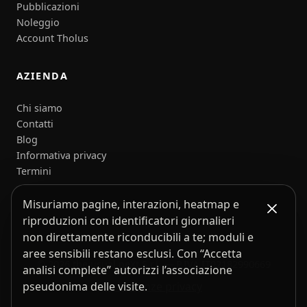
Pubblicazioni
Noleggio
Account Tholus
AZIENDA
Chi siamo
Contatti
Blog
Informativa privacy
Termini
Misuriamo pagine, interazioni, heatmap e
riproduzioni con identificatori giornalieri
non direttamente riconducibili a te; moduli e
aree sensibili restano esclusi. Con “Accetta
© 2026 the usual neXt S.r.l. — P.IVA IT02182990669
analisi complete” autorizzi l’associazione
Preferenze privacy
pseudonima delle visite.