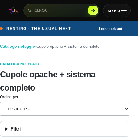
Cerca sul sito
MENU
RENTING · THE USUAL NEXT
I miei noleggi
Catalogo noleggio
›
Cupole opache + sistema completo
CATALOGO NOLEGGIO
Cupole opache + sistema
completo
Ordina per
Filtri