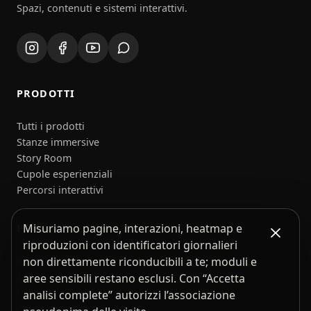
Spazi, contenuti e sistemi interattivi.
PRODOTTI
Tutti i prodotti
Stanze immersive
Story Room
Cupole esperienziali
Percorsi interattivi
Misuriamo pagine, interazioni, heatmap e
PROGETTI E SERVIZI
riproduzioni con identificatori giornalieri
Progetti
non direttamente riconducibili a te; moduli e
Servizi
aree sensibili restano esclusi. Con “Accetta
Progetto su misura
analisi complete” autorizzi l’associazione
Come lavoriamo