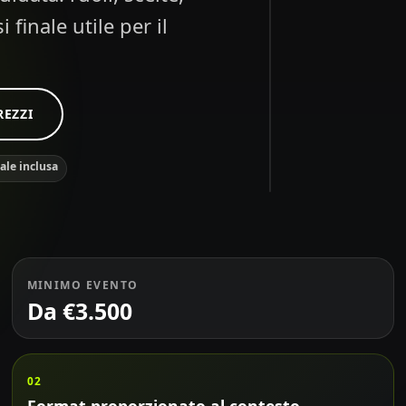
 finale utile per il
Decisione
live
Scelta live
TEAM
A
84
REZZI
nale inclusa
MINIMO EVENTO
Da €3.500
02
Format proporzionato al contesto