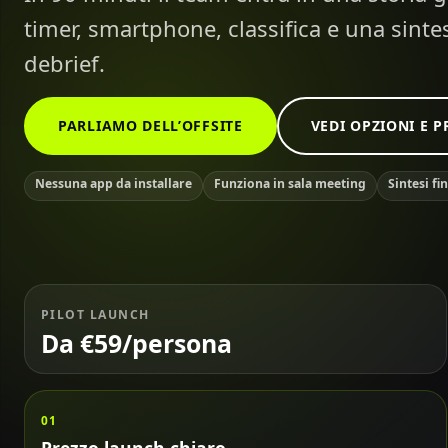
timer, smartphone, classifica e una sintesi
debrief.
PARLIAMO DELL’OFFSITE
VEDI OPZIONI E P
Nessuna app da installare
Funziona in sala meeting
Sintesi fi
PILOT LAUNCH
Da €59/persona
01
Prezzo launch chiaro