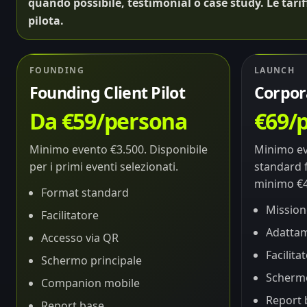
quando possibile, testimonial o case study. Le tar
pilota.
FOUNDING
LAUNCH
Founding Client Pilot
Corpor
Da €59/persona
€69/
Minimo evento €3.500. Disponibile
Minimo ev
per i primi eventi selezionati.
standard 
minimo €4
Format standard
Mission
Facilitatore
Adattam
Accesso via QR
Facilita
Schermo principale
Schermo
Companion mobile
Report 
Report base