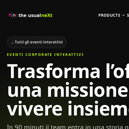
the usual
neXt
PRODUCTS
←
Tutti gli eventi interattivi
EVENTI CORPORATE INTERATTIVI
Trasforma l’of
una missione
vivere insiem
In 90 minuti il team entra in una storia gu