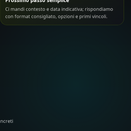
Ci mandi contesto e data indicativa; rispondiamo
con format consigliato, opzioni e primi vincoli.
oncreti