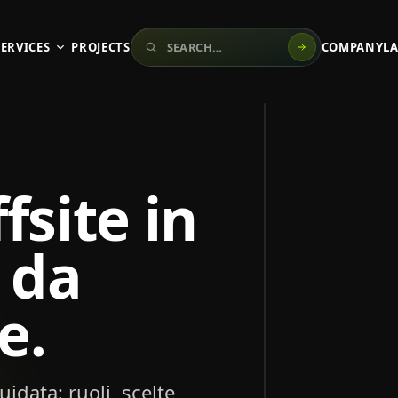
Search the website
SERVICES
PROJECTS
COMPANY
L
Schermo, telefoni e 
08:42
fsite in
LEADERSHIP
OFFSITE
Crisis
 da
Mission
Live
e.
idata: ruoli, scelte,