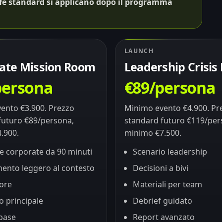
iffe standard si applicano dopo il programma
LAUNCH
ate Mission Room
Leadership Crisi
persona
€89/persona
ento €3.900. Prezzo
Minimo evento €4.900. Pr
futuro €89/persona,
standard futuro €119/per
.900.
minimo €7.500.
e corporate da 90 minuti
Scenario leadership
ento leggero al contesto
Decisioni a bivi
tore
Materiali per team
 principale
Debrief guidato
base
Report avanzato