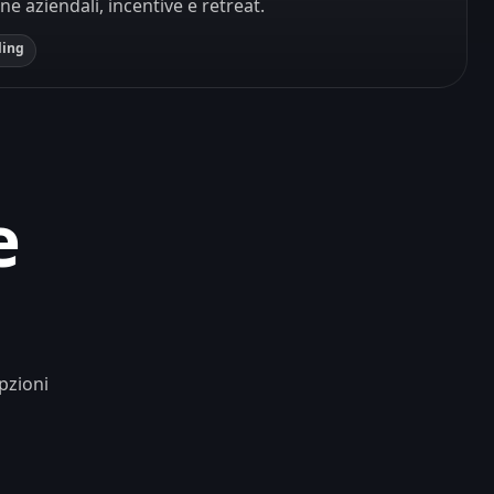
e aziendali, incentive e retreat.
ding
e
opzioni