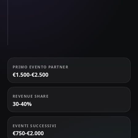
Ruoli
e
TEAM
scelte
A
Scelta
84
live
PRIMO EVENTO PARTNER
€1.500-€2.500
REVENUE SHARE
30-40%
EVENTI SUCCESSIVI
€750-€2.000