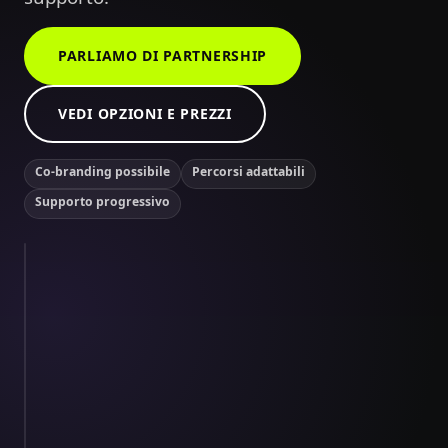
PARLIAMO DI PARTNERSHIP
VEDI OPZIONI E PREZZI
Co-branding possibile
Percorsi adattabili
Supporto progressivo
Un modulo interattivo da portare nei tuoi workshop.
8:42
PARTNER
EXPERIENCE
Mission
Kit