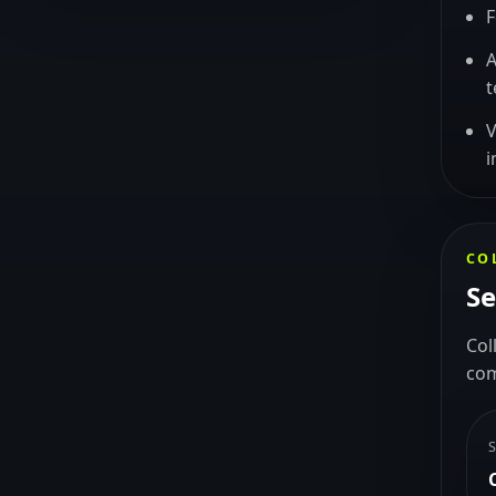
F
A
V
i
CO
Se
Col
com