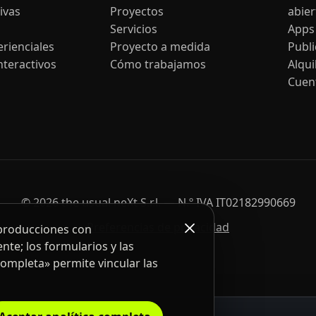
ivas
Proyectos
abier
Servicios
Apps
rienciales
Proyecto a medida
Publ
nteractivos
Cómo trabajamos
Alqui
Cuen
© 2026 the usual neXt S.r.l. — N.º IVA IT02182990669
Preferencias de privacidad
eproducciones con
nte; los formularios y las
completa» permite vincular las