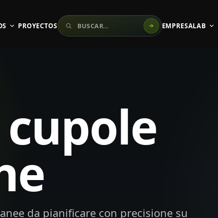
Buscar en el sitio
OS
PROYECTOS
EMPRESA
LAB
 cupole
he
anee da pianificare con precisione su