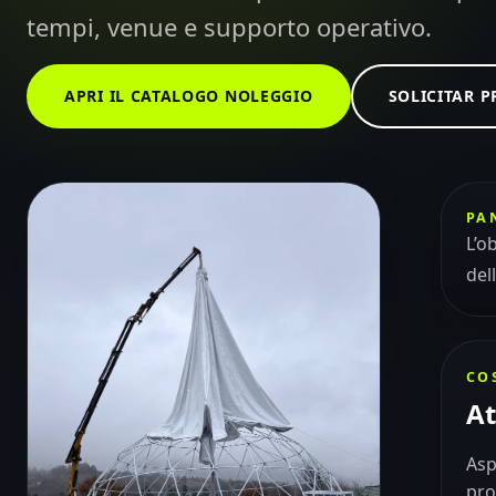
tempi, venue e supporto operativo.
APRI IL CATALOGO NOLEGGIO
SOLICITAR 
PA
L’o
del
CO
At
Asp
pro