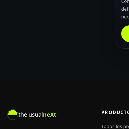
Con
def
nec
PRODUCT
the usual
neXt
Todos los p