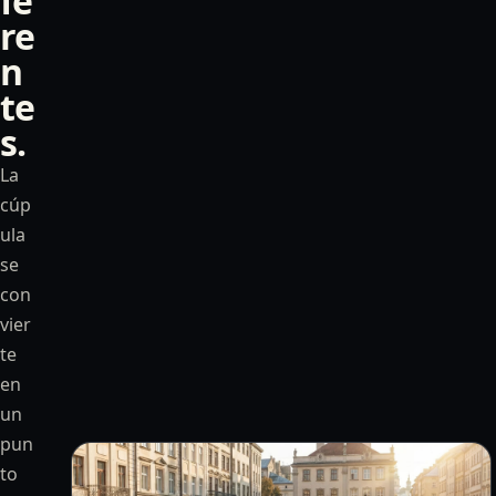
fe
re
n
te
s.
La
cúp
ula
se
con
vier
te
en
un
pun
to