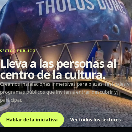
SECTOR PÚBLICO
Lleva a las personas al
centro de la cultura.
Creamos instalaciones inmersivas para plazas, festivales y
programas públicos que invitan a entrar, descubrir y
participar.
Hablar de la iniciativa
Ver todos los sectores