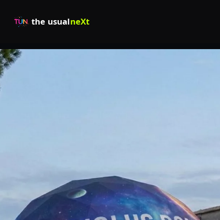
the usual
neXt