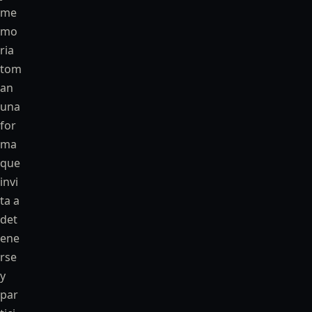
me
mo
ria
tom
an
una
for
ma
que
invi
ta a
det
ene
rse
y
par