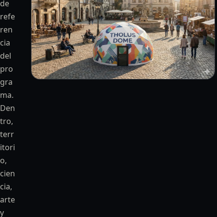
de
refe
ren
cia
del
pro
gra
ma.
Den
tro,
terr
itori
o,
cien
cia,
arte
y