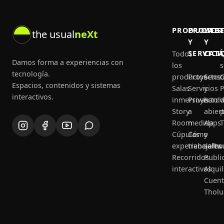
PRODUCTOS
PROYEC
LAB
the usual
neXt
Y
Y
SERVICI
CAT
Todos
Q
Damos forma a experiencias con
los
tecnología.
productos
Proyectos
Senso
C
Espacios, contenidos y sistemas
Salas
Servicios
y
P
interactivos.
inmersivas
Proyecto
hard
Story
a
abier
p
Room
medida
Apps
T
Cúpulas
Cómo
y
experienciales
trabajamo
softw
Recorridos
Publi
interactivos
Alquil
Cuent
Tholu