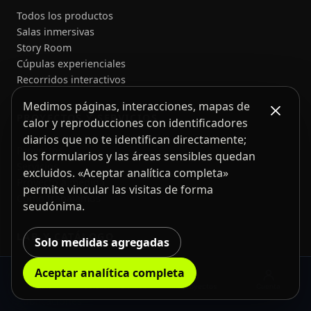
Todos los productos
Salas inmersivas
Story Room
Cúpulas experienciales
Recorridos interactivos
Medimos páginas, interacciones, mapas de
PROYECTOS Y SERVICIOS
calor y reproducciones con identificadores
diarios que no te identifican directamente;
Proyectos
los formularios y las áreas sensibles quedan
Servicios
excluidos. «Aceptar analítica completa»
Proyecto a medida
permite vincular las visitas de forma
Cómo trabajamos
seudónima.
LAB Y CATÁLOGO
Solo medidas agregadas
Sensores y hardware abierto
Aceptar analítica completa
Apps y software
Alquiler
Solicitar información
Mis proyectos
Cuenta
Publicaciones